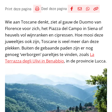
Deel deze pagina
Print deze pagina
Deel via Facebook
Deel via e-mail
Deel via What
Kopieër lin
Kopieer hu
Wie aan Toscane denkt, ziet al gauw de Duomo van
Florence voor zich, het Piazza del Campo in Siena of
heuvels vol wijnranken en cipressen. Hoe mooi deze
juweeltjes ook zijn, Toscane is veel meer dan deze
plekken. Buiten de gebaande paden zijn er nog
genoeg ‘verborgen’ pareltjes te vinden, zoals
La
Terrazza degli Ulivi in Benabbio
, in de provincie Lucca.