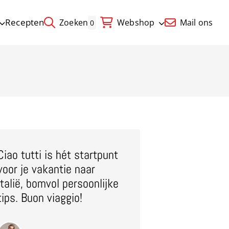
Recepten
Zoeken
Webshop
Mail ons
0
Ciao tutti is hét startpunt
voor je vakantie naar
Italië, bomvol persoonlijke
tips. Buon viaggio!