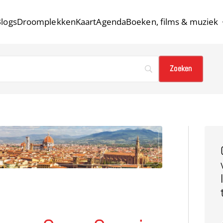
logs
Droomplekken
Kaart
Agenda
Boeken, films & muziek