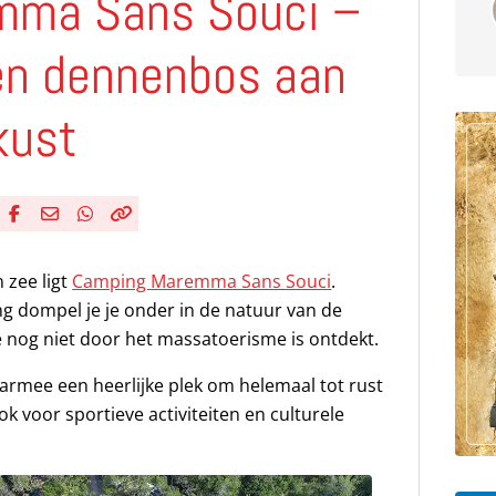
mma Sans Souci –
en dennenbos aan
kust
Deel via Facebook
Deel via e-mail
Deel via WhatsApp
Kopieër link
Kopieer huidige URL naar klembord
 zee ligt
Camping Maremma Sans Souci
.
g dompel je je onder in de natuur van de
nog niet door het massatoerisme is ontdekt.
rmee een heerlijke plek om helemaal tot rust
ok voor sportieve activiteiten en culturele