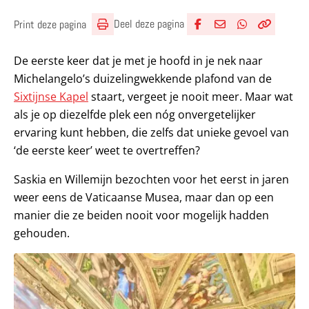
Deel deze pagina
Print deze pagina
Deel via Facebook
Deel via e-mail
Deel via What
Kopieër lin
Kopieer hu
De eerste keer dat je met je hoofd in je nek naar
Michelangelo’s duizelingwekkende plafond van de
Sixtijnse Kapel
staart, vergeet je nooit meer. Maar wat
als je op diezelfde plek een nóg onvergetelijker
ervaring kunt hebben, die zelfs dat unieke gevoel van
‘de eerste keer’ weet te overtreffen?
Saskia en Willemijn bezochten voor het eerst in jaren
weer eens de Vaticaanse Musea, maar dan op een
manier die ze beiden nooit voor mogelijk hadden
gehouden.