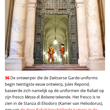
36
De ontwerper die de Zwitserse Garde-uniforms
begin twintigste eeuw ontwierp, Jules Repond,
baseerde zich namelijk op de uniformen die Rafaël op
zijn fresco
Messa di Bolsena
tekende. Het fresco is te
zien in de Stanza di Eliodoro (Kamer van Heliodorus),
een van
de door Rafaël beschilderde kamers in de