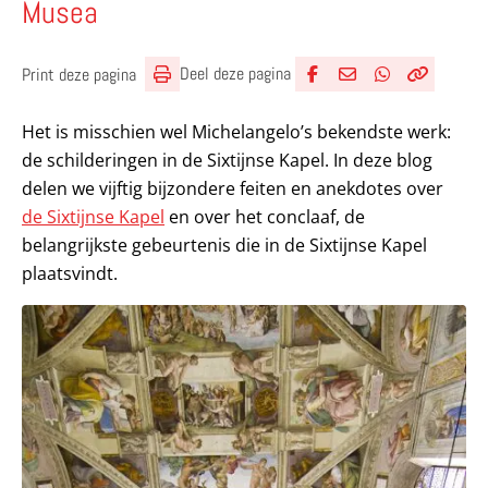
Musea
Deel deze pagina
Print deze pagina
Deel via Facebook
Deel via e-mail
Deel via What
Kopieër lin
Kopieer hu
Het is misschien wel Michelangelo’s bekendste werk:
de schilderingen in de Sixtijnse Kapel. In deze blog
delen we vijftig bijzondere feiten en anekdotes over
de Sixtijnse Kapel
en over het conclaaf, de
belangrijkste gebeurtenis die in de Sixtijnse Kapel
plaatsvindt.