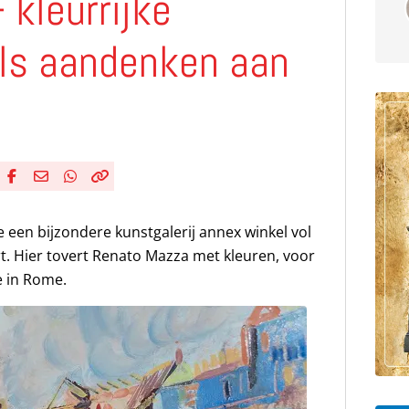
 kleurrijke
ls aandenken aan
Deel via Facebook
Deel via e-mail
Deel via WhatsApp
Kopieër link
Kopieer huidige URL naar klembord
e een bijzondere kunstgalerij annex winkel vol
t. Hier tovert Renato Mazza met kleuren, voor
e in Rome.