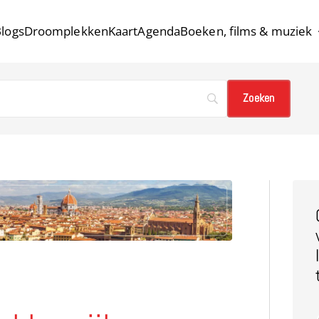
logs
Droomplekken
Kaart
Agenda
Boeken, films & muziek