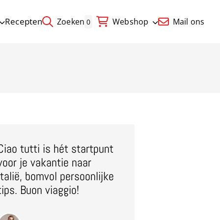
Recepten
Zoeken
Webshop
Mail ons
0
Ciao tutti is hét startpunt
voor je vakantie naar
Italië, bomvol persoonlijke
tips. Buon viaggio!