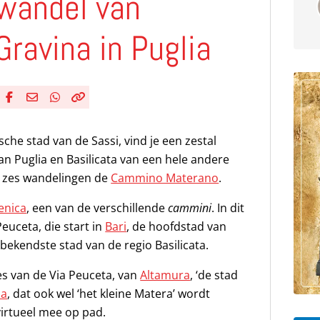
 wandel van
Gravina in Puglia
Deel via Facebook
Deel via e-mail
Deel via WhatsApp
Kopieër link
Kopieer huidige URL naar klembord
sche stad van de Sassi, vind je een zestal
an Puglia en Basilicata van een hele andere
e zes wandelingen de
Cammino Materano
.
lenica
, een van de verschillende
cammini
. In dit
euceta, die start in
Bari
, de hoofdstad van
 bekendste stad van de regio Basilicata.
s van de Via Peuceta, van
Altamura
, ‘de stad
ia
, dat ook wel ‘het kleine Matera’ wordt
irtueel mee op pad.