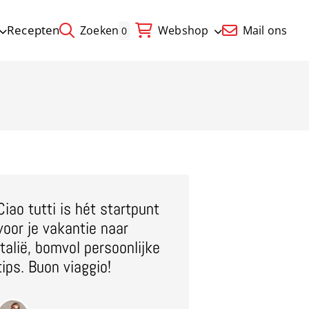
Recepten
Zoeken
Webshop
Mail ons
0
Ciao tutti is hét startpunt
voor je vakantie naar
Italië, bomvol persoonlijke
tips. Buon viaggio!