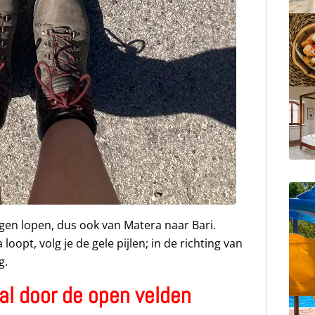
ngen lopen, dus ook van Matera naar Bari.
oopt, volg je de gele pijlen; in de richting van
g.
al door de open velden