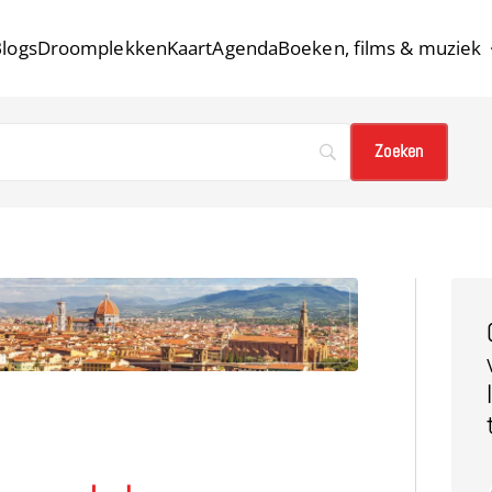
logs
Droomplekken
Kaart
Agenda
Boeken, films & muziek