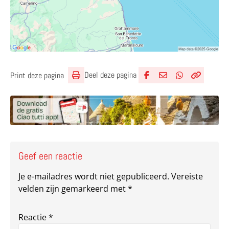
Deel deze pagina
Print deze pagina
Deel via Facebook
Deel via e-mail
Deel via What
Kopieër lin
Kopieer hu
Geef een reactie
Je e-mailadres wordt niet gepubliceerd.
Vereiste
velden zijn gemarkeerd met
*
Reactie
*