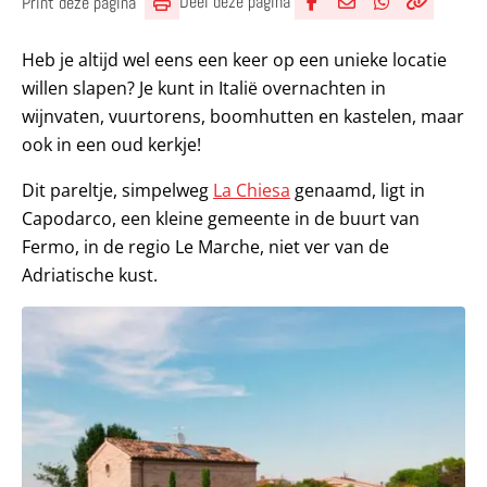
Deel deze pagina
Print deze pagina
Deel via Facebook
Deel via e-mail
Deel via What
Kopieër lin
Kopieer hu
Heb je altijd wel eens een keer op een unieke locatie
willen slapen? Je kunt in Italië overnachten in
wijnvaten, vuurtorens, boomhutten en kastelen, maar
ook in een oud kerkje!
Dit pareltje, simpelweg
La Chiesa
genaamd, ligt in
Capodarco, een kleine gemeente in de buurt van
Fermo, in de regio Le Marche, niet ver van de
Adriatische kust.