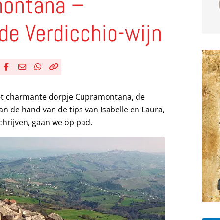
montana –
de Verdicchio-wijn
Deel via Facebook
Deel via e-mail
Deel via WhatsApp
Kopieër link
Kopieer huidige URL naar klembord
het charmante dorpje Cupramontana, de
an de hand van de tips van Isabelle en Laura,
chrijven, gaan we op pad.