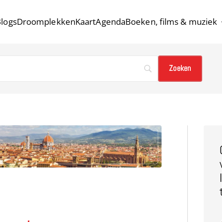
logs
Droomplekken
Kaart
Agenda
Boeken, films & muziek