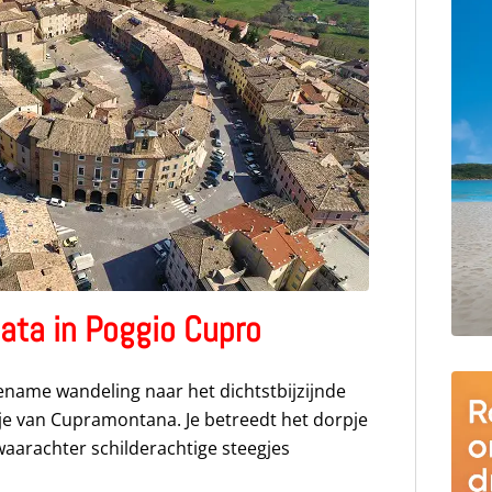
ata in Poggio Cupro
gename wandeling naar het dichtstbijzijnde
sje van Cupramontana. Je betreedt het dorpje
arachter schilderachtige steegjes