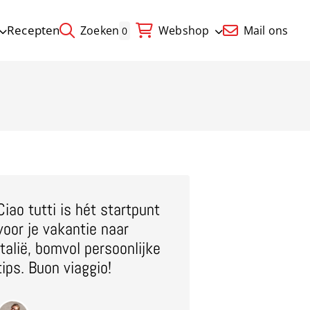
Recepten
Zoeken
Webshop
Mail ons
0
Ciao tutti is hét startpunt
voor je vakantie naar
Italië, bomvol persoonlijke
tips. Buon viaggio!