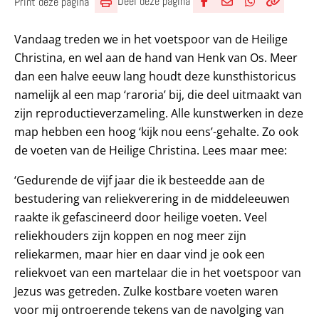
Deel deze pagina
Print deze pagina
Deel via Facebook
Deel via e-mail
Deel via What
Kopieër lin
Kopieer hu
Vandaag treden we in het voetspoor van de Heilige
Christina, en wel aan de hand van Henk van Os. Meer
dan een halve eeuw lang houdt deze kunsthistoricus
namelijk al een map ‘raroria’ bij, die deel uitmaakt van
zijn reproductieverzameling. Alle kunstwerken in deze
map hebben een hoog ‘kijk nou eens’-gehalte. Zo ook
de voeten van de Heilige Christina. Lees maar mee:
‘Gedurende de vijf jaar die ik besteedde aan de
bestudering van reliekverering in de middeleeuwen
raakte ik gefascineerd door heilige voeten. Veel
reliekhouders zijn koppen en nog meer zijn
reliekarmen, maar hier en daar vind je ook een
reliekvoet van een martelaar die in het voetspoor van
Jezus was getreden. Zulke kostbare voeten waren
voor mij ontroerende tekens van de navolging van