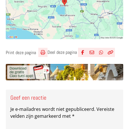
Deel deze pagina
Print deze pagina
Deel via Facebook
Deel via e-mail
Deel via What
Kopieër lin
Kopieer hu
Geef een reactie
Je e-mailadres wordt niet gepubliceerd.
Vereiste
velden zijn gemarkeerd met
*