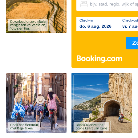
Check-in
Check-out
do. 6 aug. 2026
vr. 7 a