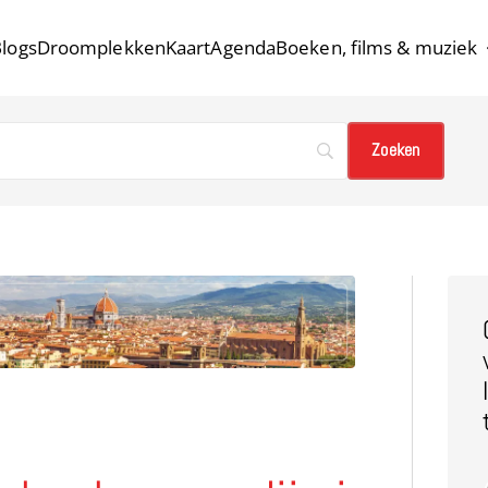
logs
Droomplekken
Kaart
Agenda
Boeken, films & muziek