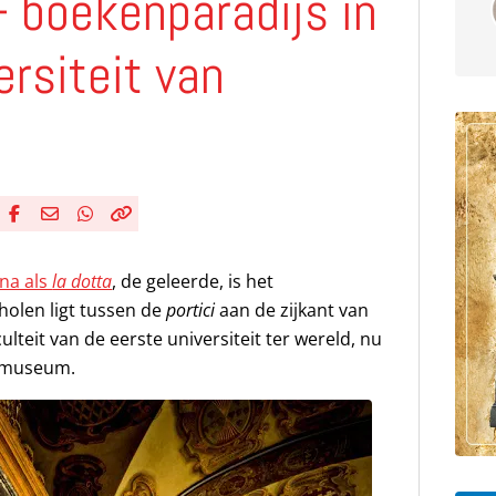
– boekenparadijs in
ersiteit van
Deel via Facebook
Deel via e-mail
Deel via WhatsApp
Kopieër link
Kopieer huidige URL naar klembord
na als
la dotta
, de geleerde, is het
cholen ligt tussen de
portici
aan de zijkant van
ulteit van de eerste universiteit ter wereld, nu
n museum.