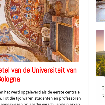
tel van de Universiteit van
Bologna
en het werd opgeleverd als de eerste centrale
a. Tot die tijd waren studenten en professoren
aangewezen op allerlei verschillende plekken