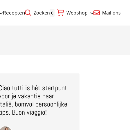
Recepten
Zoeken
Webshop
Mail ons
0
Ciao tutti is hét startpunt
voor je vakantie naar
Italië, bomvol persoonlijke
tips. Buon viaggio!