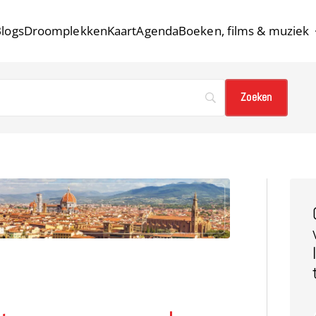
logs
Droomplekken
Kaart
Agenda
Boeken, films & muziek