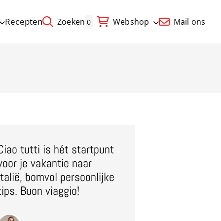
Recepten
Zoeken
Webshop
Mail ons
0
Ciao tutti is hét startpunt
voor je vakantie naar
Italië, bomvol persoonlijke
tips. Buon viaggio!