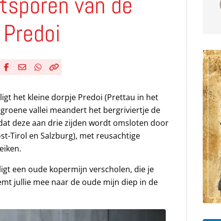
etsporen van de
 Predoi
Deel via Facebook
Deel via e-mail
Deel via WhatsApp
Kopieër link
Kopieer huidige URL naar klembord
 ligt het kleine dorpje Predoi (Prettau in het
 groene vallei meandert het bergriviertje de
 omdat deze aan drie zijden wordt omsloten door
ost-Tirol en Salzburg), met reusachtige
eiken.
ligt een oude kopermijn verscholen, die je
mt jullie mee naar de oude mijn diep in de