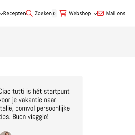
Recepten
Zoeken
Webshop
Mail ons
0
Ciao tutti is hét startpunt
voor je vakantie naar
Italië, bomvol persoonlijke
tips. Buon viaggio!