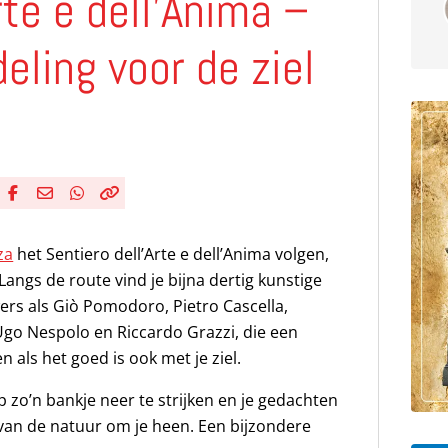
rte e dell’Anima –
eling voor de ziel
Deel via Facebook
Deel via e-mail
Deel via WhatsApp
Kopieër link
Kopieer huidige URL naar klembord
za
het Sentiero dell’Arte e dell’Anima volgen,
Langs de route vind je bijna dertig kunstige
rs als Giò Pomodoro, Pietro Cascella,
Ugo Nespolo en Riccardo Grazzi, die een
als het goed is ook met je ziel.
p zo’n bankje neer te strijken en je gedachten
 van de natuur om je heen. Een bijzondere