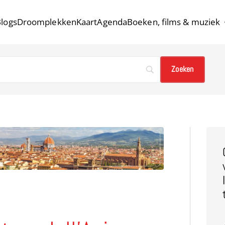
logs
Droomplekken
Kaart
Agenda
Boeken, films & muziek