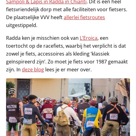
Sampoli & Lapis in Radda in Chianti
. Dit is een heel
fietsvriendelijk dorp met alle faciliteiten voor fietsers.
De plaatselijke VVV heeft
allerlei fietsroutes
uitgestippeld.
Radda ken je misschien ook van
L’Eroica
, een
toertocht op de racefiets, waarbij het verplicht is dat
zowel je fiets, accessoires als kleding ‘klassiek
geïnspireerd zijn’. Zo moet je fiets voor 1987 gemaakt
zijn. In
deze blog
lees je er meer over.