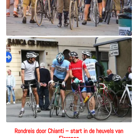
R
ondreis door Chianti
– s
tart in de heuvels van