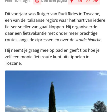
Deel deze pagina
Print deze pagina
Deel via Facebook
Deel via e-mail
Deel via What
Kopieër lin
Kopieer hu
Dit voorjaar was Rutger van Rudi Rides in Toscane,
een van de Italiaanse regio’s waar het hart van iedere
fietser sneller van gaat kloppen. Hij organiseerde
daar een fietsvakantie met onder meer prachtige
routes langs de cipressen en over de
strade bianche
.
Hij neemt je graag mee op pad en geeft tips hoe je
zelf een mooie fietsroute kunt uitstippelen in
Toscane.