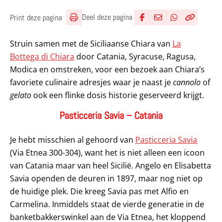
Deel deze pagina
Print deze pagina
Deel via Facebook
Deel via e-mail
Deel via What
Kopieër lin
Kopieer hu
Struin samen met de Siciliaanse Chiara van
La
Bottega di Chiara
door Catania, Syracuse, Ragusa,
Modica en omstreken, voor een bezoek aan Chiara’s
favoriete culinaire adresjes waar je naast je
cannolo
of
gelato
ook een flinke dosis historie geserveerd krijgt.
Pasticceria Savia – Catania
Je hebt misschien al gehoord van
Pasticceria Savia
(Via Etnea 300-304), want het is niet alleen een icoon
van Catania maar van heel Sicilië. Angelo en Elisabetta
Savia openden de deuren in 1897, maar nog niet op
de huidige plek. Die kreeg Savia pas met Alfio en
Carmelina. Inmiddels staat de vierde generatie in de
banketbakkerswinkel aan de Via Etnea, het kloppend