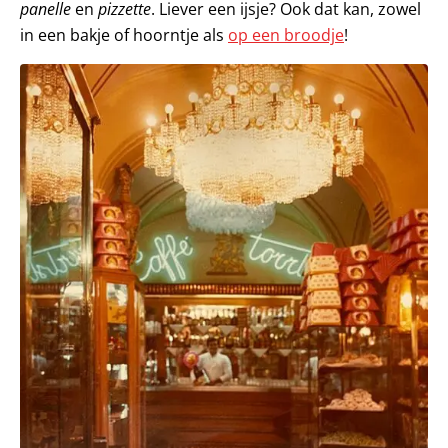
panelle
en
pizzette
. Liever een ijsje? Ook dat kan, zowel
in een bakje of hoorntje als
op een broodje
!