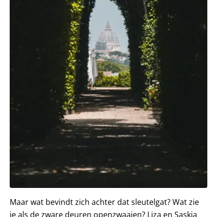
Maar wat bevindt zich achter dat sleutelgat? Wat zie
je als de zware deuren openzwaaien? Liza en Saskia