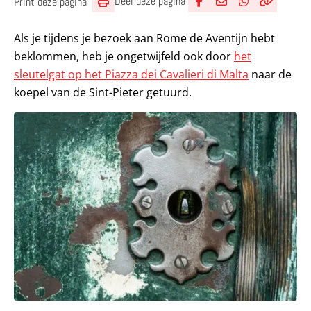
Deel deze pagina
Print deze pagina
Deel via Facebook
Deel via e-mail
Deel via What
Kopieër lin
Kopieer hu
Als je tijdens je bezoek aan Rome de Aventijn hebt
beklommen, heb je ongetwijfeld ook door
het
sleutelgat op het Piazza dei Cavalieri di Malta
naar de
koepel van de Sint-Pieter getuurd.