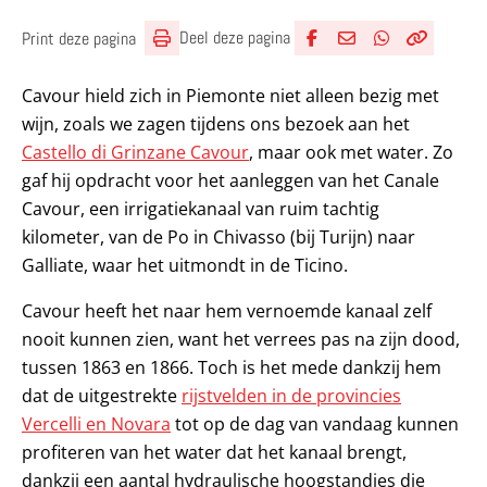
Deel deze pagina
Print deze pagina
Deel via Facebook
Deel via e-mail
Deel via What
Kopieër lin
Kopieer hu
Cavour hield zich in Piemonte niet alleen bezig met
wijn, zoals we zagen tijdens ons bezoek aan het
Castello di Grinzane Cavour
, maar ook met water. Zo
gaf hij opdracht voor het aanleggen van het Canale
Cavour, een irrigatiekanaal van ruim tachtig
kilometer, van de Po in Chivasso (bij Turijn) naar
Galliate, waar het uitmondt in de Ticino.
Cavour heeft het naar hem vernoemde kanaal zelf
nooit kunnen zien, want het verrees pas na zijn dood,
tussen 1863 en 1866. Toch is het mede dankzij hem
dat de uitgestrekte
rijstvelden in de provincies
Vercelli en Novara
tot op de dag van vandaag kunnen
profiteren van het water dat het kanaal brengt,
dankzij een aantal hydraulische hoogstandjes die