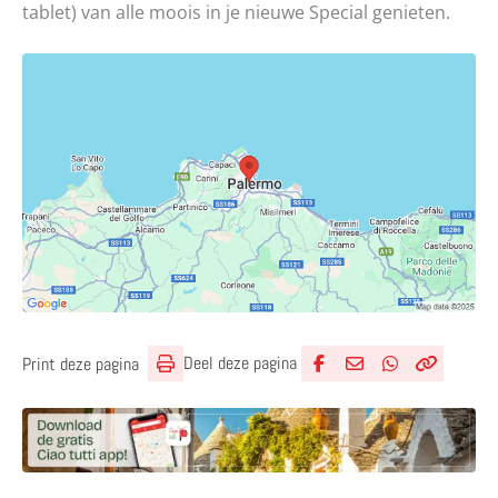
tablet) van alle moois in je nieuwe Special genieten.
Deel deze pagina
Print deze pagina
Deel via Facebook
Deel via e-mail
Deel via What
Kopieër lin
Kopieer hu