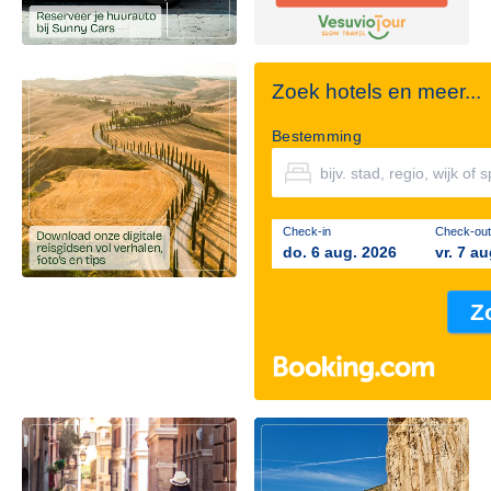
Zoek hotels en meer...
Bestemming
Check-in
Check-out
do. 6 aug. 2026
vr. 7 a