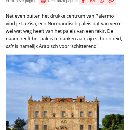
Deel deze pagina
Print deze pagina
Deel via Facebook
Deel via e-mail
Deel via What
Kopieër lin
Kopieer hu
Net even buiten het drukke centrum van Palermo
vind je La Zisa, een Normandisch paleis dat van verre
wel wat weg heeft van het paleis van een fakir. De
naam heeft het paleis te danken aan zijn schoonheid;
aziz
is namelijk Arabisch voor ‘schitterend’.