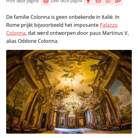
Deel deze pagina
Print deze pagina
Deel via Facebook
Deel via e-mail
Deel via What
Kopieër lin
Kopieer hu
De familie Colonna is geen onbekende in Italië. In
Rome prijkt bijvoorbeeld het imposante
Palazzo
Colonna
, dat werd ontworpen door paus Martinus V,
alias Oddone Colonna.