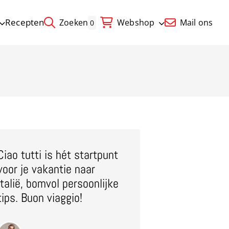
Recepten
Zoeken
Webshop
Mail ons
0
Ciao tutti is hét startpunt
voor je vakantie naar
Italië, bomvol persoonlijke
tips. Buon viaggio!