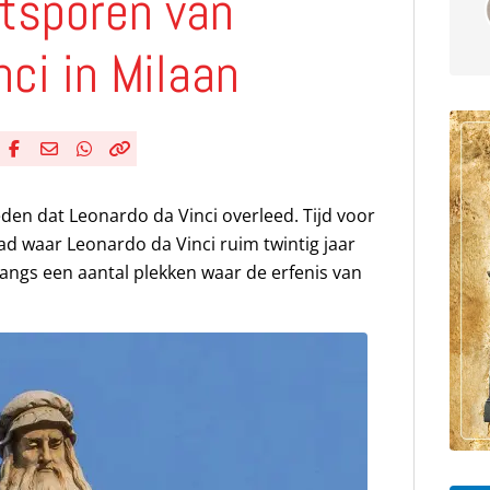
etsporen van
nci in Milaan
Deel via Facebook
Deel via e-mail
Deel via WhatsApp
Kopieër link
Kopieer huidige URL naar klembord
eden dat Leonardo da Vinci overleed. Tijd voor
ad waar Leonardo da Vinci ruim twintig jaar
angs een aantal plekken waar de erfenis van