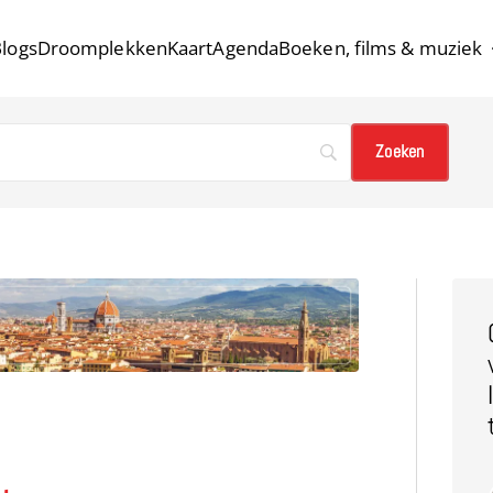
logs
Droomplekken
Kaart
Agenda
Boeken, films & muziek