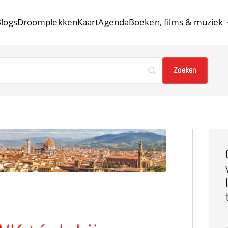
logs
Droomplekken
Kaart
Agenda
Boeken, films & muziek