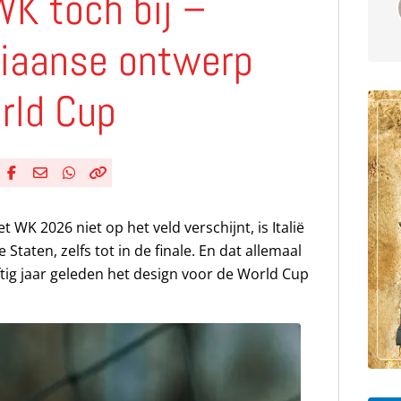
 WK tóch bij –
aliaanse ontwerp
rld Cup
Deel via Facebook
Deel via e-mail
Deel via WhatsApp
Kopieër link
Kopieer huidige URL naar klembord
et WK 2026 niet op het veld verschijnt, is Italië
 Staten, zelfs tot in de finale. En dat allemaal
ijftig jaar geleden het design voor de World Cup