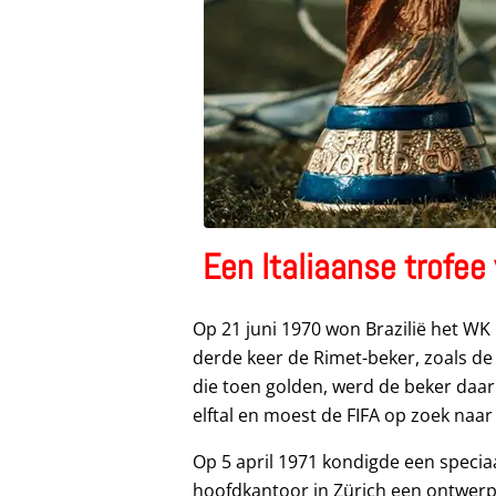
Een Italiaanse trofee
Op 21 juni 1970 won Brazilië het W
derde keer de Rimet-beker, zoals de
die toen golden, werd de beker daar
elftal en moest de FIFA op zoek naa
Op 5 april 1971 kondigde een specia
hoofdkantoor in Zürich een ontwerp