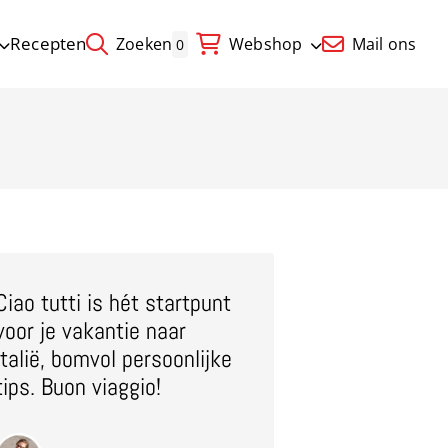
Recepten
Zoeken
Webshop
Mail ons
0
Ciao tutti is hét startpunt
voor je vakantie naar
Italië, bomvol persoonlijke
tips. Buon viaggio!