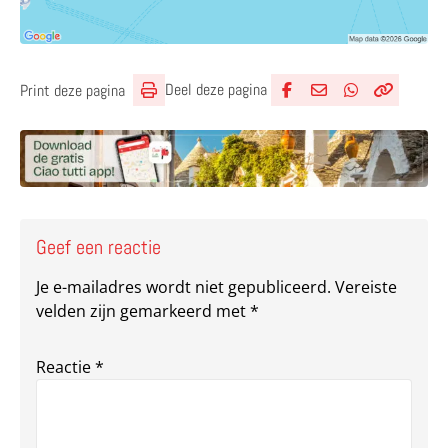
Deel deze pagina
Print deze pagina
Deel via Facebook
Deel via e-mail
Deel via What
Kopieër lin
Kopieer hu
Geef een reactie
Je e-mailadres wordt niet gepubliceerd.
Vereiste
velden zijn gemarkeerd met
*
Reactie
*