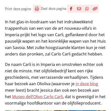
Deel deze pagina
Print deze pagina
Deel via Facebook
Deel via e-mail
Deel via What
Kopieër lin
Kopieer hu
In het glas-in-loodraam van het indrukwekkend
trappenhuis van een van de art nouveau-villa’s in
Imperia prijkt het logo van Carli, geflankeerd door het
pauselijk wapen en het koninklijke wapen van het Huis
van Savoia. Met zulke hoogstaande klanten kun je niet
anders dan pronken, zal Carlo Carli gedacht hebben.
De naam Carli is in Imperia en omstreken echter ook
niet de minste. Het olijfoliebedrijf kent een rijke
geschiedenis, met verrassende verhaallijnen. Tijdens
haar bezoek aan Olioliva (waarover je
in deze blog
meer leest) bracht Jessica dan ook een bezoek aan
het
Museo dell’Olivo Carlo Carli
, dat is gevestigd in het
voormalige hoofdkantoor van de olijfolieproducent.