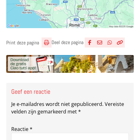
Deel deze pagina
Print deze pagina
Deel via Facebook
Deel via e-mail
Deel via What
Kopieër lin
Kopieer hu
Geef een reactie
Je e-mailadres wordt niet gepubliceerd.
Vereiste
velden zijn gemarkeerd met
*
Reactie
*