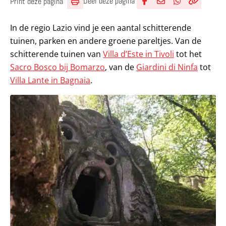
Deel deze pagina
Print deze pagina
Deel via Facebook
Deel via e-mail
Deel via What
Kopieër lin
Kopieer hu
In de regio Lazio vind je een aantal schitterende
tuinen, parken en andere groene pareltjes. Van de
schitterende tuinen van
Villa d’Este in Tivoli
tot het
Sacro Bosco bij Bomarzo
, van de
Giardini di Ninfa
tot
Villa Lante in Bagnaia
.