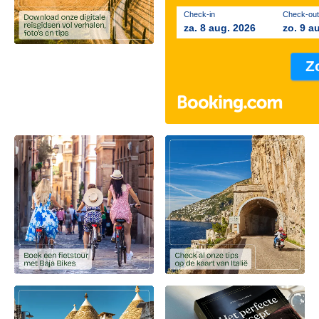
Check-in
Check-out
za. 8 aug. 2026
zo. 9 a