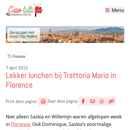
Menu
Ciao tutti – de beste tips voor je vakantie in Italië
Florence
7 april 2013
Lekker lunchen bij Trattoria Mario in
Florence
Deel deze pagina
Print deze pagina
Deel via Facebook
Deel via e-mail
Deel via What
Kopieër lin
Kopieer hu
Niet alleen Saskia en Willemijn waren afgelopen week
in
Florence
. Ook Dominique, Saskia’s voormalige