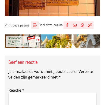
Deel deze pagina
Print deze pagina
Deel via Facebook
Deel via e-mail
Deel via What
Kopieër lin
Kopieer hu
Geef een reactie
Je e-mailadres wordt niet gepubliceerd.
Vereiste
velden zijn gemarkeerd met
*
Reactie
*