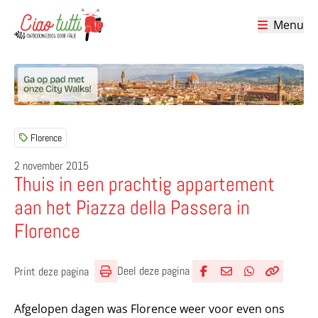
Menu
Ciao tutti – de beste tips voor je vakantie in Italië
Florence
2 november 2015
Thuis in een prachtig appartement
aan het Piazza della Passera in
Florence
Deel deze pagina
Print deze pagina
Deel via Facebook
Deel via e-mail
Deel via What
Kopieër lin
Kopieer hu
Afgelopen dagen was Florence weer voor even ons