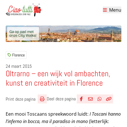
Menu
Ciao tutti – de beste tips voor je vakantie in Italië
Florence
24 maart 2015
Oltrarno – een wijk vol ambachten,
kunst en creativiteit in Florence
Deel deze pagina
Print deze pagina
Deel via Facebook
Deel via e-mail
Deel via What
Kopieër lin
Kopieer hu
Een mooi Toscaans spreekwoord luidt:
I Toscani hanno
l’inferno in bocca, ma il paradiso in mano
(letterlijk: