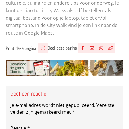
culturele, culinaire en andere tips voor onderweg. Je
kunt de Ciao tutti City Walks als pdf bestellen, als
digitaal bestand voor op je laptop, tablet en/of
smartphone. In de City Walk vind je een link naar de
route in Google Maps.
Deel deze pagina
Print deze pagina
Deel via Facebook
Deel via e-mail
Deel via What
Kopieër lin
Kopieer hu
Geef een reactie
Je e-mailadres wordt niet gepubliceerd.
Vereiste
velden zijn gemarkeerd met
*
Reactie
*