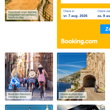
Check-in
Check-out
vr. 7 aug. 2026
za. 8 a