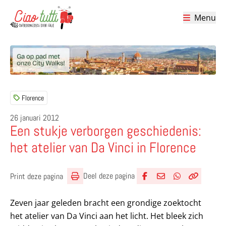
Menu
Ciao tutti – de beste tips voor je vakantie in Italië
Florence
26 januari 2012
Een stukje verborgen geschiedenis:
het atelier van Da Vinci in Florence
Deel deze pagina
Print deze pagina
Deel via Facebook
Deel via e-mail
Deel via What
Kopieër lin
Kopieer hu
Zeven jaar geleden bracht een grondige zoektocht
het atelier van Da Vinci aan het licht. Het bleek zich