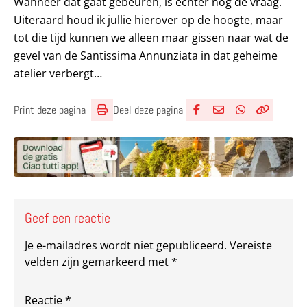
Wanneer dat gaat gebeuren, is echter nog de vraag.
Uiteraard houd ik jullie hierover op de hoogte, maar
tot die tijd kunnen we alleen maar gissen naar wat de
gevel van de Santissima Annunziata in dat geheime
atelier verbergt…
Deel deze pagina
Print deze pagina
Deel via Facebook
Deel via e-mail
Deel via What
Kopieër lin
Kopieer hu
Geef een reactie
Je e-mailadres wordt niet gepubliceerd.
Vereiste
velden zijn gemarkeerd met
*
Reactie
*