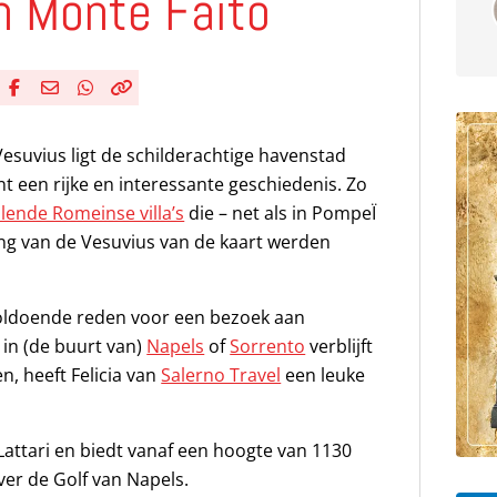
n Monte Faito
Deel via Facebook
Deel via e-mail
Deel via WhatsApp
Kopieër link
Kopieer huidige URL naar klembord
suvius ligt de schilderachtige havenstad
t een rijke en interessante geschiedenis. Zo
llende Romeinse villa’s
die – net als in PompeÏ
ng van de Vesuvius van de kaart werden
voldoende reden voor een bezoek aan
 in (de buurt van)
Napels
of
Sorrento
verblijft
n, heeft Felicia van
Salerno Travel
een leuke
attari en biedt vanaf een hoogte van 1130
er de Golf van Napels.