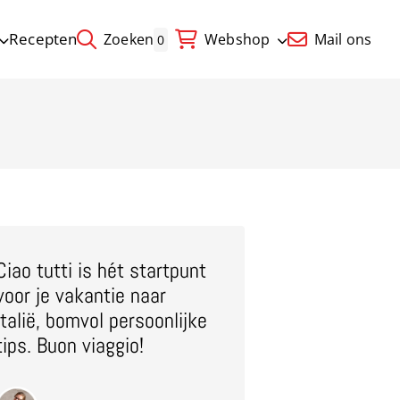
Recepten
Zoeken
Webshop
Mail ons
0
Ciao tutti is hét startpunt
voor je vakantie naar
Italië, bomvol persoonlijke
tips. Buon viaggio!