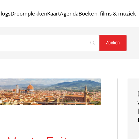
logs
Droomplekken
Kaart
Agenda
Boeken, films & muziek