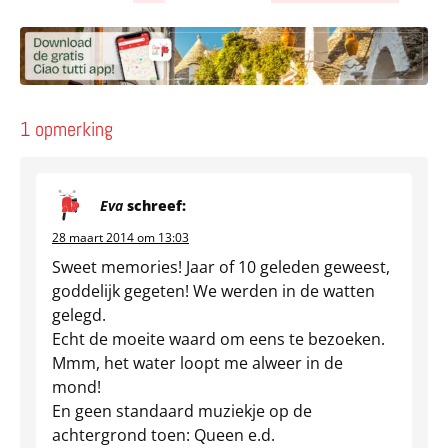
Deel via Facebook
Deel via e-mail
Deel via What
Kopieër lin
Kopieer hu
1 opmerking
Eva
schreef:
28 maart 2014 om 13:03
Sweet memories! Jaar of 10 geleden geweest,
goddelijk gegeten! We werden in de watten
gelegd.
Echt de moeite waard om eens te bezoeken.
Mmm, het water loopt me alweer in de
mond!
En geen standaard muziekje op de
achtergrond toen: Queen e.d.