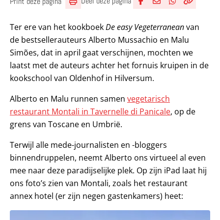
Deel deze pagina
Print deze pagina
Deel via Facebook
Deel via e-mail
Deel via What
Kopieër lin
Kopieer hu
Ter ere van het kookboek
De easy Vegeterranean
van
de bestsellerauteurs Alberto Mussachio en Malu
Simões, dat in april gaat verschijnen, mochten we
laatst met de auteurs achter het fornuis kruipen in de
kookschool van Oldenhof in Hilversum.
Alberto en Malu runnen samen
vegetarisch
restaurant Montali in Tavernelle di Panicale
, op de
grens van Toscane en Umbrië.
Terwijl alle mede-journalisten en -bloggers
binnendruppelen, neemt Alberto ons virtueel al even
mee naar deze paradijselijke plek. Op zijn iPad laat hij
ons foto’s zien van Montali, zoals het restaurant
annex hotel (er zijn negen gastenkamers) heet: