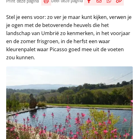
Deel deze pagina
Print deze pagina
Deel via Facebook
Deel via e-mail
Deel via What
Kopieër lin
Kopieer hu
Stel je eens voor: zo ver je maar kunt kijken, verwen je
je ogen met de betoverende heuvels die het
landschap van Umbrië zo kenmerken, in het voorjaar
en de zomer frisgroen, in de herfst een waar
kleurenpalet waar Picasso goed mee uit de voeten
zou kunnen.