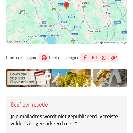
Deel deze pagina
Print deze pagina
Deel via Facebook
Deel via e-mail
Deel via What
Kopieër lin
Kopieer hu
Geef een reactie
Je e-mailadres wordt niet gepubliceerd.
Vereiste
velden zijn gemarkeerd met
*