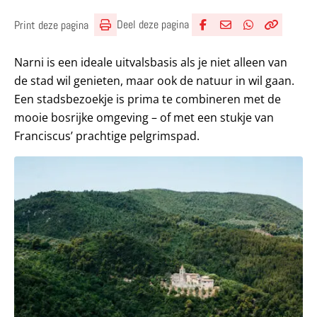
Deel deze pagina
Print deze pagina
Deel via Facebook
Deel via e-mail
Deel via What
Kopieër lin
Kopieer hu
Narni is een ideale uitvalsbasis als je niet alleen van
de stad wil genieten, maar ook de natuur in wil gaan.
Een stadsbezoekje is prima te combineren met de
mooie bosrijke omgeving – of met een stukje van
Franciscus’ prachtige pelgrimspad.