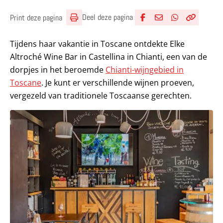
Deel deze pagina
Print deze pagina
Deel via Facebook
Deel via e-mail
Deel via What
Kopieër lin
Kopieer hu
Tijdens haar vakantie in Toscane ontdekte Elke
Altroché Wine Bar in Castellina in Chianti, een van de
dorpjes in het beroemde
Chianti-wijngebied in
Toscane
. Je kunt er verschillende wijnen proeven,
vergezeld van traditionele Toscaanse gerechten.