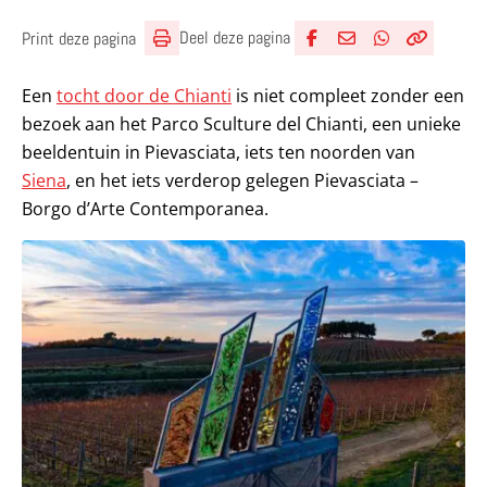
Deel deze pagina
Print deze pagina
Deel via Facebook
Deel via e-mail
Deel via What
Kopieër lin
Kopieer hu
Een
tocht door de Chianti
is niet compleet zonder een
bezoek aan het Parco Sculture del Chianti, een unieke
beeldentuin in Pievasciata, iets ten noorden van
Siena
, en het iets verderop gelegen Pievasciata –
Borgo d’Arte Contemporanea.