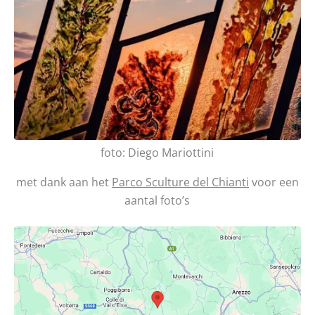
foto: Diego Mariottini
met dank aan het
Parco Sculture del Chianti
voor een
aantal foto’s