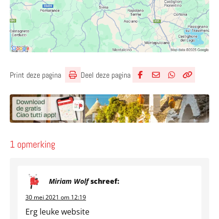
Deel deze pagina
Print deze pagina
Deel via Facebook
Deel via e-mail
Deel via What
Kopieër lin
Kopieer hu
1 opmerking
Miriam Wolf
schreef:
30 mei 2021 om 12:19
Erg leuke website