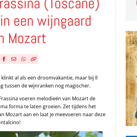
Frassina (Toscane)
in een wijngaard
n Mozart
Deel via Facebook
Deel via e-mail
Deel via WhatsApp
Kopieër link
Kopieer huidige URL naar klembord
linkt al als een droomvakantie, maar bij Il
ing tussen de wijnranken nog magischer.
i Frassina voeren melodieën van Mozart de
ma forma te laten groeien. Zet tijdens het
 van Mozart aan en laat je meevoeren naar deze
ntalcino!