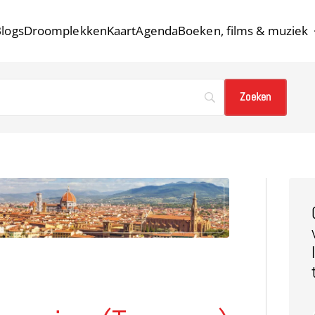
logs
Droomplekken
Kaart
Agenda
Boeken, films & muziek