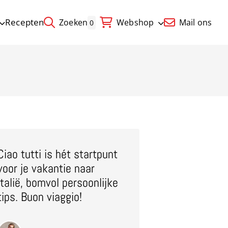
Recepten
Zoeken
Webshop
Mail ons
0
Ciao tutti is hét startpunt
voor je vakantie naar
Italië, bomvol persoonlijke
tips. Buon viaggio!