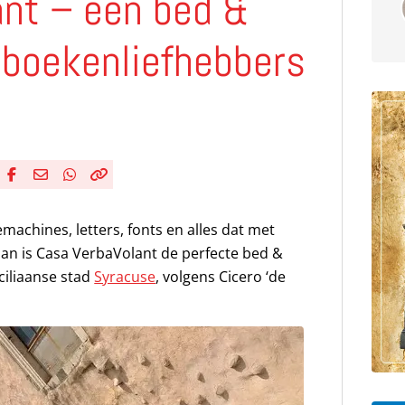
ant – een bed &
 boekenliefhebbers
Deel via Facebook
Deel via e-mail
Deel via WhatsApp
Kopieër link
Kopieer huidige URL naar klembord
emachines, letters, fonts en alles dat met
Dan is Casa VerbaVolant de perfecte bed &
ciliaanse stad
Syracuse
, volgens Cicero ‘de