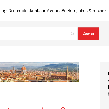
logs
Droomplekken
Kaart
Agenda
Boeken, films & muziek