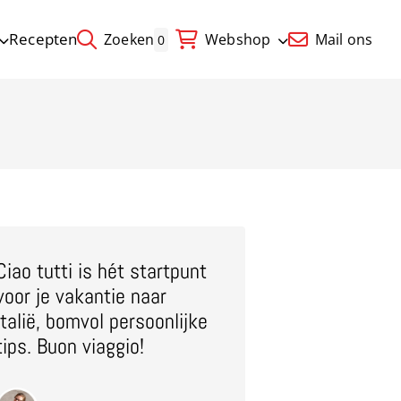
Recepten
Zoeken
Webshop
Mail ons
0
Ciao tutti is hét startpunt
voor je vakantie naar
Italië, bomvol persoonlijke
tips. Buon viaggio!