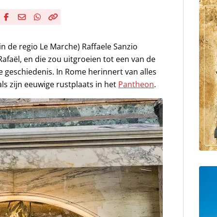
Deel via Facebook
Deel via e-mail
Deel via WhatsApp
Kopieër link
Kopieer huidige URL naar klembord
(in de regio Le Marche) Raffaele Sanzio
afaël, en die zou uitgroeien tot een van de
e geschiedenis. In Rome herinnert van alles
ls zijn eeuwige rustplaats in het
Pantheon
.