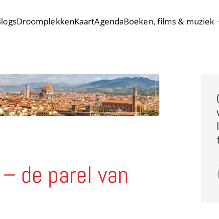
logs
Droomplekken
Kaart
Agenda
Boeken, films & muziek
 – de parel van
e