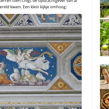
erren toen Chigi, de opdrachtgever van al
wereld kwam. Een klein kijkje omhoog: