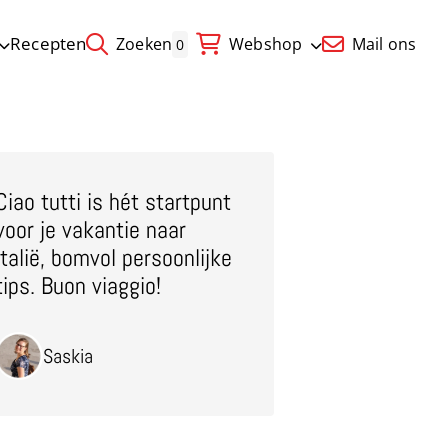
Recepten
Zoeken
Webshop
Mail ons
0
Ciao tutti is hét startpunt
voor je vakantie naar
Italië, bomvol persoonlijke
tips. Buon viaggio!
Saskia