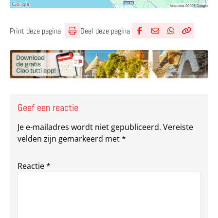
Deel deze pagina
Print deze pagina
Deel via Facebook
Deel via e-mail
Deel via What
Kopieër lin
Kopieer hu
Geef een reactie
Je e-mailadres wordt niet gepubliceerd.
Vereiste
velden zijn gemarkeerd met
*
Reactie
*