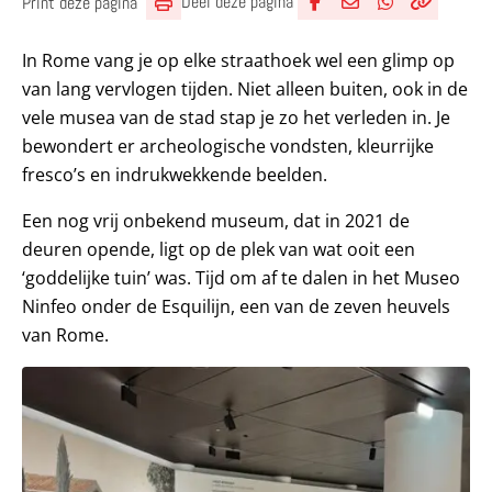
Deel deze pagina
Print deze pagina
Deel via Facebook
Deel via e-mail
Deel via What
Kopieër lin
Kopieer hu
In Rome vang je op elke straathoek wel een glimp op
van lang vervlogen tijden. Niet alleen buiten, ook in de
vele musea van de stad stap je zo het verleden in. Je
bewondert er archeologische vondsten, kleurrijke
fresco’s en indrukwekkende beelden.
Een nog vrij onbekend museum, dat in 2021 de
deuren opende, ligt op de plek van wat ooit een
‘goddelijke tuin’ was. Tijd om af te dalen in het Museo
Ninfeo onder de Esquilijn, een van de zeven heuvels
van Rome.