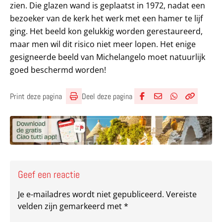
zien. Die glazen wand is geplaatst in 1972, nadat een
bezoeker van de kerk het werk met een hamer te lijf
ging. Het beeld kon gelukkig worden gerestaureerd,
maar men wil dit risico niet meer lopen. Het enige
gesigneerde beeld van Michelangelo moet natuurlijk
goed beschermd worden!
Deel deze pagina
Print deze pagina
Deel via Facebook
Deel via e-mail
Deel via What
Kopieër lin
Kopieer hu
Geef een reactie
Je e-mailadres wordt niet gepubliceerd.
Vereiste
velden zijn gemarkeerd met
*