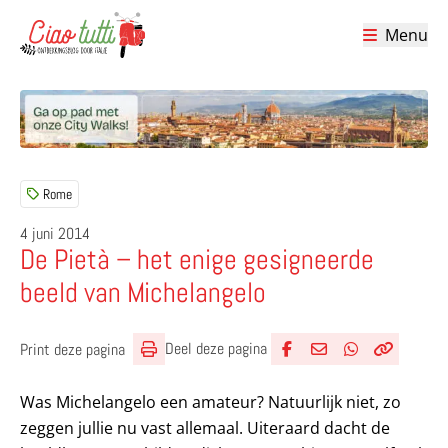
Menu
Ciao tutti – de beste tips voor je vakantie in Italië
Rome
4 juni 2014
De Pietà – het enige gesigneerde
beeld van Michelangelo
Deel deze pagina
Print deze pagina
Deel via Facebook
Deel via e-mail
Deel via What
Kopieër lin
Kopieer hu
Was Michelangelo een amateur? Natuurlijk niet, zo
zeggen jullie nu vast allemaal. Uiteraard dacht de