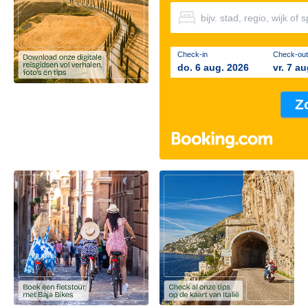
Check-in
Check-out
do. 6 aug. 2026
vr. 7 a