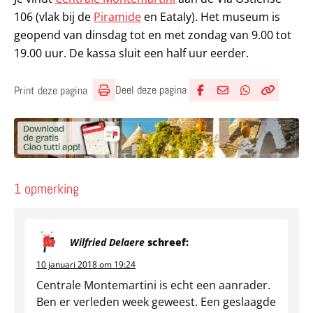
106 (vlak bij de
Piramide
en Eataly). Het museum is
geopend van dinsdag tot en met zondag van 9.00 tot
19.00 uur. De kassa sluit een half uur eerder.
Deel deze pagina
Print deze pagina
Deel via Facebook
Deel via e-mail
Deel via What
Kopieër lin
Kopieer hu
1 opmerking
Wilfried Delaere
schreef:
10 januari 2018 om 19:24
Centrale Montemartini is echt een aanrader.
Ben er verleden week geweest. Een geslaagde