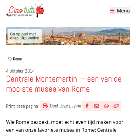
Menu
Ciao tutti – de beste tips voor je vakantie in Italië
Rome
4 oktober 2014
Centrale Montemartini – een van de
mooiste musea van Rome
Deel deze pagina
Print deze pagina
Deel via Facebook
Deel via e-mail
Deel via What
Kopieër lin
Kopieer hu
Wie Rome bezoekt, moet echt even tijd maken voor
een van onze favoriete musea in Rome: Centrale