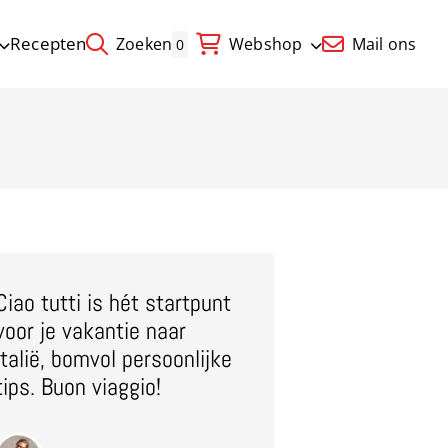
Recepten
Zoeken
Webshop
Mail ons
0
Ciao tutti is hét startpunt
voor je vakantie naar
Italië, bomvol persoonlijke
tips. Buon viaggio!