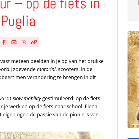
ur – op de fiets in
 Puglia
Deel via Facebook
Deel via e-mail
Deel via WhatsApp
Kopieër link
Kopieer huidige URL naar klembord
r vast meteen beelden in je op van het drukke
oorbij zoevende
motorini
, scooters. In de
probeert men verandering te brengen in dit
 wordt
slow mobility
gestimuleerd: op de fiets
 je werk en op de fiets naar school. Elena
 eigen ogen de passie van de pioniers van