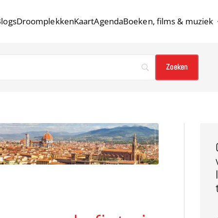
logs
Droomplekken
Kaart
Agenda
Boeken, films & muziek