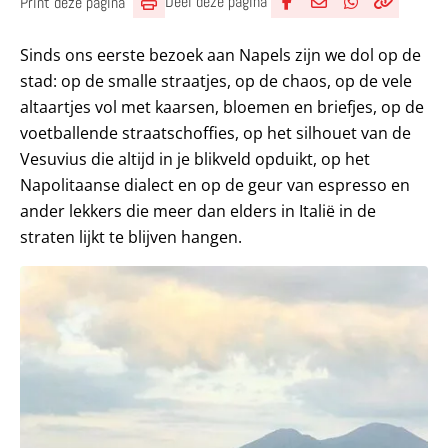
Deel deze pagina
Print deze pagina
Deel via Facebook
Deel via e-mail
Deel via What
Kopieër lin
Kopieer hu
Sinds ons eerste bezoek aan Napels zijn we dol op de
stad: op de smalle straatjes, op de chaos, op de vele
altaartjes vol met kaarsen, bloemen en briefjes, op de
voetballende straatschoffies, op het silhouet van de
Vesuvius die altijd in je blikveld opduikt, op het
Napolitaanse dialect en op de geur van espresso en
ander lekkers die meer dan elders in Italië in de
straten lijkt te blijven hangen.