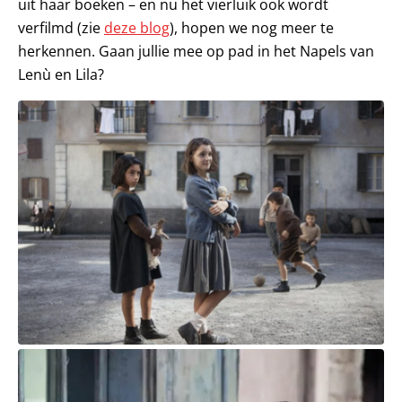
uit haar boeken – en nu het vierluik ook wordt
verfilmd (zie
deze blog
), hopen we nog meer te
herkennen. Gaan jullie mee op pad in het Napels van
Lenù en Lila?