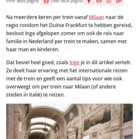
Deel deze pagina
Print deze pagina
Deel via Facebook
Deel via e-mail
Deel via What
Kopieër lin
Kopieer hu
Na meerdere keren per trein vanaf
Milaan
naar de
regio rondom het Duitse Frankfurt te hebben gereisd,
besloot Inge afgelopen zomer om ook de reis naar
familie in Nederland per trein te maken, samen met
haar man en kinderen.
Dat beviel heel goed, zoals
Inge
je in dit artikel vertelt.
Ze deelt haar ervaring met het internationale reizen
met de trein en geeft een aantal tips voor wie ook
overweegt om per trein naar Milaan (of andere
steden in Italië) te reizen.