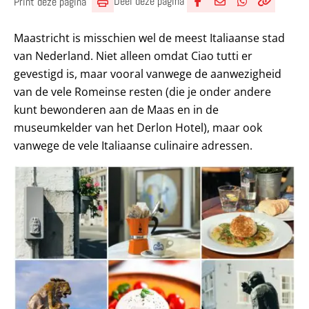
Deel deze pagina
Print deze pagina
Deel via Facebook
Deel via e-mail
Deel via What
Kopieër lin
Kopieer hu
Maastricht is misschien wel de meest Italiaanse stad
van Nederland. Niet alleen omdat Ciao tutti er
gevestigd is, maar vooral vanwege de aanwezigheid
van de vele Romeinse resten (die je onder andere
kunt bewonderen aan de Maas en in de
museumkelder van het Derlon Hotel), maar ook
vanwege de vele Italiaanse culinaire adressen.