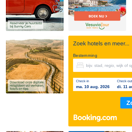
Zoek hotels en meer...
Bestemming
Check-in
Check-out
ma. 10 aug. 2026
di. 11 