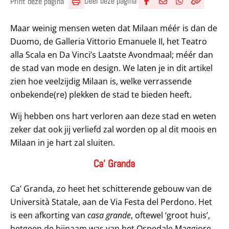
Deel deze pagina
Print deze pagina
Deel via Facebook
Deel via e-mail
Deel via What
Kopieër lin
Kopieer hu
Maar weinig mensen weten dat Milaan méér is dan de
Duomo, de Galleria Vittorio Emanuele II, het Teatro
alla Scala en Da Vinci’s Laatste Avondmaal; méér dan
de stad van mode en design. We laten je in dit artikel
zien hoe veelzijdig Milaan is, welke verrassende
onbekende(re) plekken de stad te bieden heeft.
Wij hebben ons hart verloren aan deze stad en weten
zeker dat ook jij verliefd zal worden op al dit moois en
Milaan in je hart zal sluiten.
Ca’ Granda
Ca’ Granda, zo heet het schitterende gebouw van de
Università Statale, aan de Via Festa del Perdono. Het
is een afkorting van
casa grande
, oftewel ‘groot huis’,
hetgeen de bijnaam was van het Ospedale Maggiore,