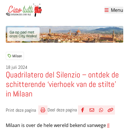
Menu
Ciao tutti – de beste tips voor je vakantie in Italië
Milaan
18 juli 2024
Quadrilatero del Silenzio – ontdek de
schitterende ‘vierhoek van de stilte’
in Milaan
Deel deze pagina
Print deze pagina
Deel via Facebook
Deel via e-mail
Deel via What
Kopieër lin
Kopieer hu
Milaan is over de hele wereld bekend vanwege
Il