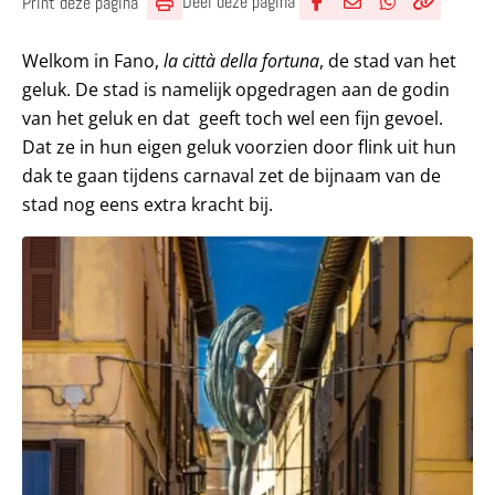
Deel deze pagina
Print deze pagina
Deel via Facebook
Deel via e-mail
Deel via What
Kopieër lin
Kopieer hu
Welkom in Fano,
la città della fortuna
, de stad van het
geluk. De stad is namelijk opgedragen aan de godin
van het geluk en dat geeft toch wel een fijn gevoel.
Dat ze in hun eigen geluk voorzien door flink uit hun
dak te gaan tijdens carnaval zet de bijnaam van de
stad nog eens extra kracht bij.