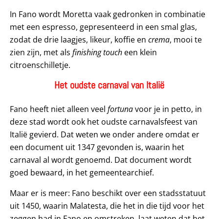
In Fano wordt Moretta vaak gedronken in combinatie
met een espresso, gepresenteerd in een smal glas,
zodat de drie laagjes, likeur, koffie en
crema
, mooi te
zien zijn, met als
finishing touch
een klein
citroenschilletje.
Het oudste carnaval van Italië
Fano heeft niet alleen veel
fortuna
voor je in petto, in
deze stad wordt ook het oudste carnavalsfeest van
Italië gevierd. Dat weten we onder andere omdat er
een document uit 1347 gevonden is, waarin het
carnaval al wordt genoemd. Dat document wordt
goed bewaard, in het gemeentearchief.
Maar er is meer: Fano beschikt over een stadsstatuut
uit 1450, waarin Malatesta, die het in die tijd voor het
zeggen had in Fano en omstreken, laat weten dat het