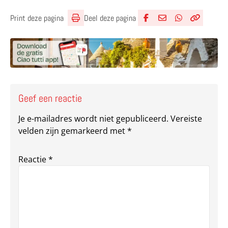
Deel deze pagina
Print deze pagina
Deel via Facebook
Deel via e-mail
Deel via What
Kopieër lin
Kopieer hu
Geef een reactie
Je e-mailadres wordt niet gepubliceerd.
Vereiste
velden zijn gemarkeerd met
*
Reactie
*