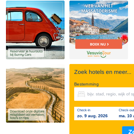
Zoek hotels en meer...
Bestemming
Check-in
Check-out
zo. 9 aug. 2026
ma. 10 