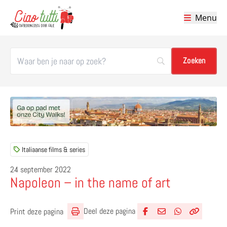
Menu
Ciao tutti – de beste tips voor je vakantie in Italië
Italiaanse films & series
24 september 2022
Napoleon – in the name of art
Deel deze pagina
Print deze pagina
Deel via Facebook
Deel via e-mail
Deel via What
Kopieër lin
Kopieer hu