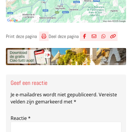
Deel deze pagina
Print deze pagina
Deel via Facebook
Deel via e-mail
Deel via What
Kopieër lin
Kopieer hu
Geef een reactie
Je e-mailadres wordt niet gepubliceerd.
Vereiste
velden zijn gemarkeerd met
*
Reactie
*