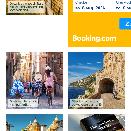
Check-in
Check-out
za. 8 aug. 2026
zo. 9 a