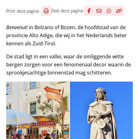
Deel deze pagina
Print deze pagina
Deel via Facebook
Deel via e-mail
Deel via What
Kopieër lin
Kopieer hu
Benvenuti
in Bolzano of Bozen, de hoofdstad van de
provincie Alto Adige, die wij in het Nederlands beter
kennen als Zuid-Tirol.
De stad ligt in een vallei, waar de omliggende witte
bergen zorgen voor een fenomenaal decor waarin de
sprookjesachtige binnenstad mag schitteren.