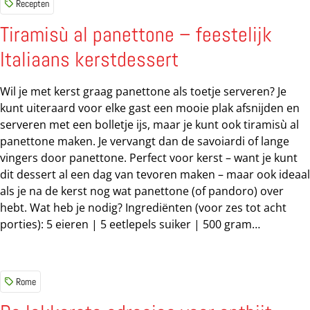
Recepten
Veganissima bevat vijfenzeventig recepten uit Noord-,
Midden- en Zuid-Italië, met voor elk gebied vijfentwintig
Tiramisù al panettone – feestelijk
gerechten. Luna: ‘Ik laat je verschillende gerechten
Italiaans kerstdessert
ontdekken uit het noorden, midden en zuiden van Italië. De
recepten zijn traditioneel, met de betreffende regio
Wil je met kerst graag panettone als toetje serveren? Je
verbonden en wat betreft ingrediënten en...
kunt uiteraard voor elke gast een mooie plak afsnijden en
serveren met een bolletje ijs, maar je kunt ook tiramisù al
panettone maken. Je vervangt dan de savoiardi of lange
vingers door panettone. Perfect voor kerst – want je kunt
dit dessert al een dag van tevoren maken – maar ook ideaal
als je na de kerst nog wat panettone (of pandoro) over
hebt. Wat heb je nodig? Ingrediënten (voor zes tot acht
porties): 5 eieren | 5 eetlepels suiker | 500 gram
mascarpone | 1 panettone (of pandoro), in plakken van
circa twee centimeter dik | een half kopje espresso | een
half kopje Marsala (desgewenst ook weg te laten) |
Rome
cacaopoeder Hoe maak je de tiramisù met panettone?
Scheid de eiwitten van de dooiers en klop de eiwitten in