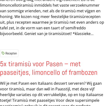
limoncellotiramisù inmiddels het vaste verzoeknummer
van sommige vrienden, net als de tiramisù met vijgen en
honing. We kozen nog meer feestelijke tiramisùrecepten
uit, plus recepten waarmee je tiramisù net even anders op
tafel zet, in de vorm van een taart of semifreddo
bijvoorbeeld. Geniet van je tiramisùtoet! *klassieke
tiramisù *tiramisù al limoncello *tiramisù met twee
soorten drank (van Letitia Clark) *tiramisù met speculaas
(van Uit Paulines Keuken) *tiramisù met Espresso Martini
Recepten
(van delicious.) *stroopwafeltiramisù (van Chicks Love
Food) *tiramisù met vijgen en honing (van Spar) *tea
5x tiramisù voor Pasen – met
tiramisù (van Juls’ Kitchen) *tiramisù met
paaseitjes, limoncello of frambozen
chocolade/hazelnootpasta (van delicious.) *tiramisù met
zabaglione en frangelico (van Francesca Kookt)
Wil je met Pasen een Italiaans dessert serveren? Wij gaan
*sinaasappeltiramisù (van Susan Aretz) *tiramisù met rum
voor tiramisù, maar dan wél in Paasstijl, met deze vijf
en...
heerlijke variaties op dit verrukkelijke, op en top Italiaanse
toetje! Tiramisù met paaseitjes Voor deze supersimpele