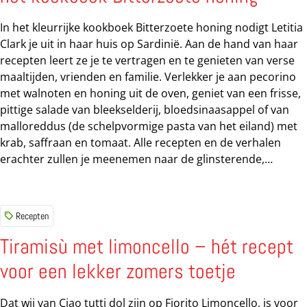
bezienswaardigheden en monumenten die je wil bezoeken.
In het kleurrijke kookboek Bitterzoete honing nodigt Letitia
Buon appetito!...
Clark je uit in haar huis op Sardinië. Aan de hand van haar
recepten leert ze je te vertragen en te genieten van verse
maaltijden, vrienden en familie. Verlekker je aan pecorino
met walnoten en honing uit de oven, geniet van een frisse,
pittige salade van bleekselderij, bloedsinaasappel of van
malloreddus (de schelpvormige pasta van het eiland) met
krab, saffraan en tomaat. Alle recepten en de verhalen
erachter zullen je meenemen naar de glinsterende,
turquoise wateren en relaxte levensstijl van dit
eilandparadijs. Met prachtige fotografie, kleurrijke
illustraties en vrolijke anekdotes is Bitterzoete honing een
Recepten
vakantie, een kookboek en een gedroomde levensstijl in de
zon in één. De recepten vormen een mix van typisch
Tiramisù met limoncello – hét recept
Sardijnse en algemenere Italiaanse gerechten. Het
voor een lekker zomers toetje
gebraden speenvarken, dat op elk Sardijns dorpsfeest
wordt geserveerd, ontbreekt natuurlijk niet, maar er zijn
Dat wij van Ciao tutti dol zijn op Fiorito Limoncello, is voor