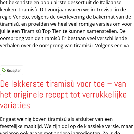
het bekendste en populairste dessert uit de Italiaanse
keuken: tiramisù. Dit voorjaar waren we in Treviso, in de
regio Veneto, volgens de overlevering de bakermat van de
tiramisù, en proefden we heel veel romige versies om voor
jullie een Tiramisù Top Tien te kunnen samenstellen. De
oorsprong van de tiramisù Er bestaan veel verschillende
verhalen over de oorsprong van tiramisù. Volgens een van
die verhalen werd tiramisù voor het eerst geserveerd in
Treviso. Een van de locals die we er spraken, vertelde dat
het een idee was van een van de plaatselijke puttane,
Recepten
hoeren, die het dessert bedacht zou hebben. Daar zou de
naam ook nog naar verwijzen: tira mi su, ‘trek me omhoog’.
De lekkerste tiramisù voor toe – van
Door de suiker in het toetje kregen de mannen die de
het originele recept tot verrukkelijke
hoeren bezochten, namelijk meteen weer energie voor een
volgende ronde. Ook de keuken van het inmiddels
variaties
beroemde restaurant Le Beccherie in...
Er gaat weinig boven tiramisù als afsluiter van een
feestelijke maaltijd. We zijn dol op de klassieke versie, maar
variëren ook graag met andere ingrediënten. Zo is de