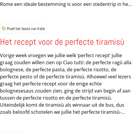
Rome een ideale bestemming is voor een stedentrip in het
voorjaar. Ik zucht en probeer me niet te ergeren aan
porrende ellebogen, koffers tegen mijn kuiten en ander
stationsleed. Ik probeer over de hoofden van alle reizigers
Proef het beste van Italië
heen te zien of ik mijn vriendin zie, die hier al enige tijd
studeert en die ik op Termini zou treffen. Terwijl ik de
Het recept voor de perfecte tiramisù
vragende blikken van zowel toeristen als bedelende
Romeinen ontwijk of trotseer baan ik me een weg richting
Vorige week vroegen we jullie welk ‘perfect recept’ jullie
uitgang. Op dat moment piept mijn telefoon. Een berichtje
graag zouden willen zien op Ciao tutti: de perfecte ragù alla
van mijn Romeinse...
bolognese, de perfecte pasta, de perfecte risotto, de
perfecte pesto of de perfecte tiramisù. Alhoewel veel lezers
graag het perfecte recept voor de enige echte
bolognesesaus zouden zien, ging de strijd van begin af aan
tussen de perfecte risotto en de perfecte tiramisù.
Uiteindelijk komt de tiramisù als winnaar uit de bus, dus
zoals beloofd schotelen we jullie het perfecte tiramisù-
recept voor! Perfecte shot suiker en cafeïne De auteur van
het kookboek Perfect schrijft over dit heerlijke Italiaanse