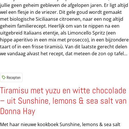
ook eenvoudiger recepten zoals in bierbeslag...
jullie geen geheim gebleven de afgelopen jaren. Er ligt altijd
wel een flesje in de vriezer. Dit gele goud wordt gemaakt
met biologische Siciliaanse citroenen, naar een nog altijd
geheim familierecept. Heerlijk om van te nippen na een
uitgebreid Italiaans etentje, als Limoncello Spritz (een
hippe aperitivo in een mix met prosecco), in een bijzondere
taart of in een frisse tiramisù. Van dit laatste gerecht delen
we vandaag alvast het recept, dat meteen de zon op tafel
tovert. Laat de zomer maar komen – onze
limoncellovooraad is op peil! Tiramisù met limoncello Voor
6 porties tiramisù heb je nodig: 2 citroenen | 80 milliliter
Recepten
Fiorito Limoncello | 2 pakken savoiardi (Italiaanse koekjes
die iets breder en platter zijn dan de gewone lange vingers)
Tiramisu met yuzu en witte chocolade
| 250 milliliter slagroom | 250 gram mascarpone | 50 gram
– uit Sunshine, lemons & sea salt van
poedersuiker Pers de twee citroenen uit (bewaar ze wel
want je hebt straks de rasp van een citroen nodig) en meng
Donna Hay
het...
Met haar nieuwe kookboek Sunshine, lemons & sea salt