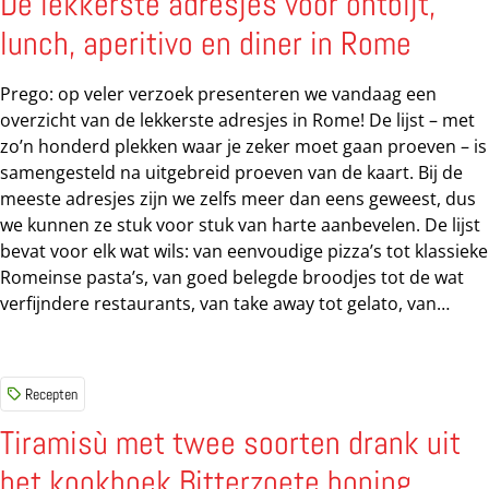
De lekkerste adresjes voor ontbijt,
een vetvrije kom tot er stijve pieken ontstaan. Klop in een
lunch, aperitivo en diner in Rome
aparte kom de eidooiers en suiker goed door elkaar. Voeg
mascarpone toe en blijf kloppen. Spatel vervolgens
Prego: op veler verzoek presenteren we vandaag een
voorzichtig de eiwitten erdoor, met een...
overzicht van de lekkerste adresjes in Rome! De lijst – met
zo’n honderd plekken waar je zeker moet gaan proeven – is
samengesteld na uitgebreid proeven van de kaart. Bij de
meeste adresjes zijn we zelfs meer dan eens geweest, dus
we kunnen ze stuk voor stuk van harte aanbevelen. De lijst
bevat voor elk wat wils: van eenvoudige pizza’s tot klassieke
Romeinse pasta’s, van goed belegde broodjes tot de wat
verfijndere restaurants, van take away tot gelato, van
tiramisù tot niet-Italiaanse keukens. Voor koffie in Rome
verwijzen we je naar onze eerder gepubliceerde lijst, met
25 fijne adresjes voor cappuccino en caffè. foto:
Recepten
SantoPalato We hebben de adresjes gerangschikt naar de
Romeinse rioni, wijken, zodat je makkelijk kunt opzoeken
Tiramisù met twee soorten drank uit
welke lekkere restaurantjes en ijssalons dicht in de buurt
het kookboek Bitterzoete honing
van je hotel of bed & breakfast liggen of juist bij een van de