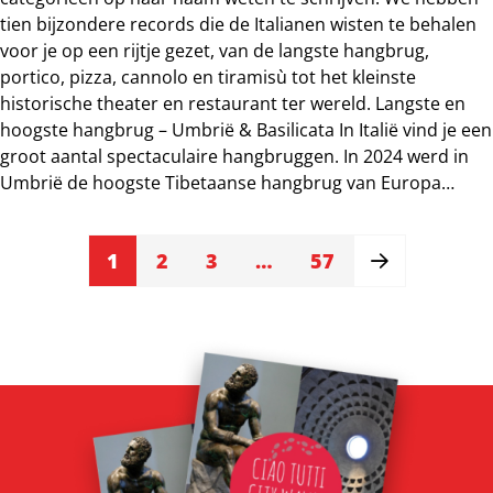
tien bijzondere records die de Italianen wisten te behalen
voor je op een rijtje gezet, van de langste hangbrug,
portico, pizza, cannolo en tiramisù tot het kleinste
historische theater en restaurant ter wereld. Langste en
hoogste hangbrug – Umbrië & Basilicata In Italië vind je een
groot aantal spectaculaire hangbruggen. In 2024 werd in
Umbrië de hoogste Tibetaanse hangbrug van Europa
geopend, de Ponte Tibetano di Sellano, waarbij je
honderdvijfenzeventig meter boven de vallei ‘zweeft’, met
Results
1
2
3
…
57
→
ver beneden je de Vigi-rivier. De brug verbindt het dorpje
navigation
Sellano, een van de borghi più belli d’Italia, mooiste dorpjes
van Italië, met Montesanto. met dank aan Visit Sellano en
Umbria Tourism voor een aantal foto’s Met
vijfhonderdzeventien meter is de hangbrug in Sellano niet
de langste in Italië. Dat is de Ponte Tibetano
Castelsaraceno in de regio Basilicata, die...