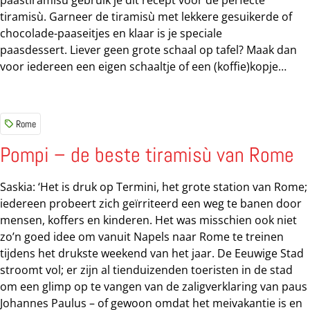
paastiramisù gebruik je dit recept voor de perfecte
tiramisù. Garneer de tiramisù met lekkere gesuikerde of
chocolade-paaseitjes en klaar is je speciale
paasdessert. Liever geen grote schaal op tafel? Maak dan
voor iedereen een eigen schaaltje of een (koffie)kopje
tiramisù. Tiramisù met een paashaas Leuk voor i bambini:
serveer de tiramisù (nog altijd naar dit recept voor de
perfecte tiramisù) in glaasjes, steek er twee lange vingers in
Rome
als oren en maak met behulp van witte chocolade dragees,
koffieboontjes en vloeibare chocolade een
Pompi – de beste tiramisù van Rome
paashaassnoetje. Tiramisù al limoncello Met deze
limoncellotiramisù tover je meteen de zon op tafel. Nog
Saskia: ‘Het is druk op Termini, het grote station van Rome;
lekkerder als je er een ijskoud glaasje limoncello bij
iedereen probeert zich geïrriteerd een weg te banen door
serveert! Tiramisù met frambozen en pistachenootjes...
mensen, koffers en kinderen. Het was misschien ook niet
zo’n goed idee om vanuit Napels naar Rome te treinen
tijdens het drukste weekend van het jaar. De Eeuwige Stad
stroomt vol; er zijn al tienduizenden toeristen in de stad
om een glimp op te vangen van de zaligverklaring van paus
Johannes Paulus – of gewoon omdat het meivakantie is en