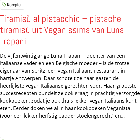
toetje: ‘Het was oorspronkelijk de bedoeling dat tiramisù,
Recepten
of ‘trek me omhoog’ zoals de letterlijke vertaling luidt, een
perfecte shot suiker en cafeïne was om je na een geweldig
Tiramisù al pistacchio – pistache
Italiaans feestmaal de nacht in te lanceren. Jammer genoeg
tiramisù uit Veganissima van Luna
kun je na de Nederlandse vertaling van dit gerecht
waarschijnlijk niet veel meer doen dan je pyjama
Trapani
aantrekken, en...
De vijfentwintigjarige Luna Trapani – dochter van een
Italiaanse vader en een Belgische moeder – is de trotse
eigenaar van Spritz, een vegan Italiaans restaurant in
hartje Antwerpen. Daar schotelt ze haar gasten de
heerlijkste vegan Italiaanse gerechten voor. Haar grootste
succesrecepten bundelt ze ook graag in prachtig verzorgde
kookboeken, zodat je ook thuis lekker vegan Italiaans kunt
eten. Eerder doken we al in haar kookboeken Veganista
(voor een lekker herfstig paddenstoelengerecht) en
Vegetalia (voor deze arancini alla Norma), nu is er een
derde kookboek bomvol vegan Italiaans lekkers:
Veganissima. 75 recepten uit Noord-, Midden- en Zuid-Italië