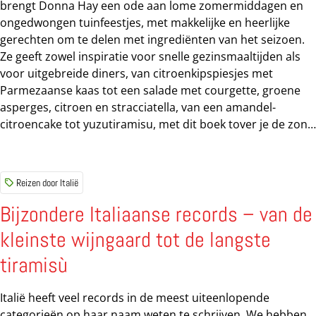
brengt Donna Hay een ode aan lome zomermiddagen en
ongedwongen tuinfeestjes, met makkelijke en heerlijke
gerechten om te delen met ingrediënten van het seizoen.
Ze geeft zowel inspiratie voor snelle gezinsmaaltijden als
voor uitgebreide diners, van citroenkipspiesjes met
Parmezaanse kaas tot een salade met courgette, groene
asperges, citroen en stracciatella, van een amandel-
citroencake tot yuzutiramisu, met dit boek tover je de zon
op tafel! Tiramisu met yuzu en witte chocolade We delen
als voorproefje het recept voor Donna’s zomerse tiramisu,
waarin ze de koffie vervangt door yuzu, voor een friszuur
Reizen door Italië
accent dat de chocolade in balans brengt. Wat heb je
nodig? Voor zes tot acht personen: 90 gram witte
Bijzondere Italiaanse records – van de
chocolade, in stukjes | 310 milliliter slagroom | 3 grote
kleinste wijngaard tot de langste
eidooiers | 75 gram fijne suiker | 160 gram mascarpone,
op kamertemperatuur | 60 milliliter water | 1,5 eetlepel
tiramisù
lichte agavesiroop | 2 eetlepels yuzusap | 16 lange
vingers...
Italië heeft veel records in de meest uiteenlopende
categorieën op haar naam weten te schrijven. We hebben