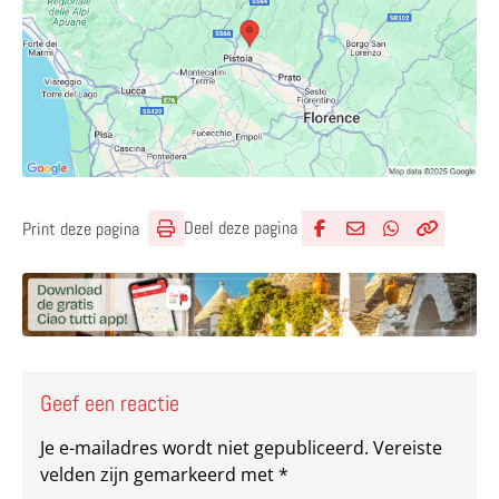
Deel deze pagina
Print deze pagina
Deel via Facebook
Deel via e-mail
Deel via What
Kopieër lin
Kopieer hu
Geef een reactie
Je e-mailadres wordt niet gepubliceerd.
Vereiste
velden zijn gemarkeerd met
*