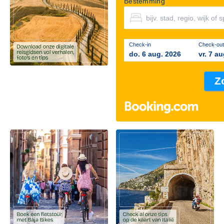
Bestemming
Check-in
Check-out
do. 6 aug. 2026
vr. 7 a