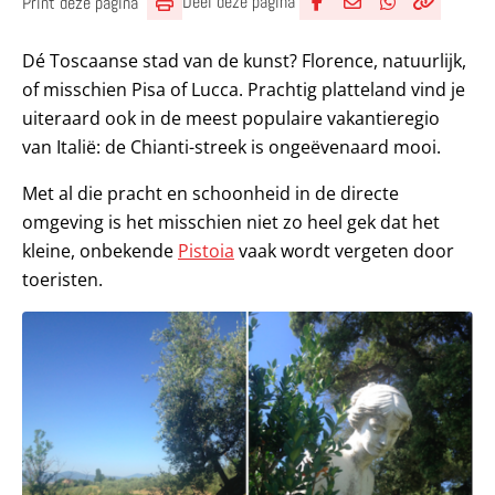
Deel deze pagina
Print deze pagina
Deel via Facebook
Deel via e-mail
Deel via What
Kopieër lin
Kopieer hu
Dé Toscaanse stad van de kunst? Florence, natuurlijk,
of misschien Pisa of Lucca. Prachtig platteland vind je
uiteraard ook in de meest populaire vakantieregio
van Italië: de Chianti-streek is ongeëvenaard mooi.
Met al die pracht en schoonheid in de directe
omgeving is het misschien niet zo heel gek dat het
kleine, onbekende
Pistoia
vaak wordt vergeten door
toeristen.