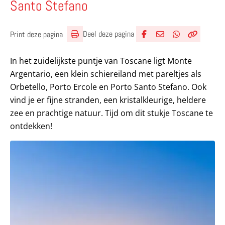
Santo Stefano
Deel deze pagina
Print deze pagina
Deel via Facebook
Deel via e-mail
Deel via What
Kopieër lin
Kopieer hu
In het zuidelijkste puntje van Toscane ligt Monte
Argentario, een klein schiereiland met pareltjes als
Orbetello, Porto Ercole en Porto Santo Stefano. Ook
vind je er fijne stranden, een kristalkleurige, heldere
zee en prachtige natuur. Tijd om dit stukje Toscane te
ontdekken!